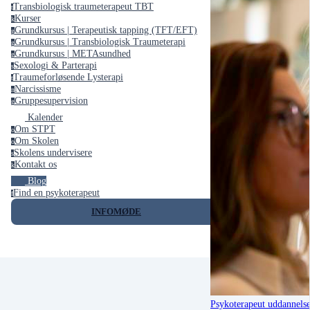
Transbiologisk traumeterapeut TBT
t
Kurser
k
Grundkursus | Terapeutisk tapping (TFT/EFT)
g
Grundkursus | Transbiologisk Traumeterapi
g
Grundkursus | METAsundhed
g
Sexologi & Parterapi
s
Traumeforløsende Lysterapi
t
Narcissisme
n
Gruppesupervision
g
Kalender
Om STPT
o
Om Skolen
o
Skolens undervisere
s
Kontakt os
k
Blog
Find en psykoterapeut
f
INFOMØDE
Psykoterapeut uddannelse