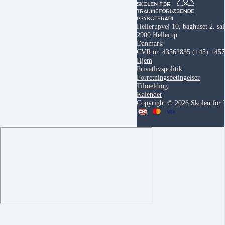
Hellerupvej 10, baghuset 2. sal
2900 Hellerup
Danmark
CVR nr. 43562835
(+45) +45
Hjem
Privatlivspolitik
Forretningsbetingelser
Tilmelding
Kalender
Copyright © 2026 Skolen for 