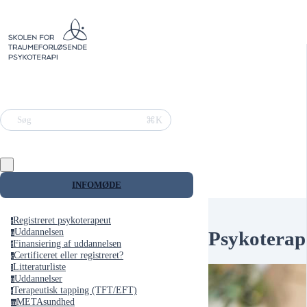
⌘K
Søg
INFOMØDE
Registreret psykoterapeut
r
Uddannelsen
Psykoterap
u
Finansiering af uddannelsen
f
Certificeret eller registreret?
c
Litteraturliste
l
Uddannelser
u
Terapeutisk tapping (TFT/EFT)
t
METAsundhed
m