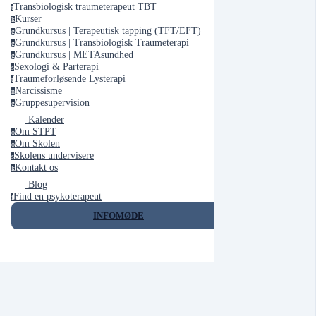
Transbiologisk traumeterapeut TBT
t
Kurser
k
Grundkursus | Terapeutisk tapping (TFT/EFT)
g
Grundkursus | Transbiologisk Traumeterapi
g
Grundkursus | METAsundhed
g
Sexologi & Parterapi
s
Traumeforløsende Lysterapi
t
Narcissisme
n
Gruppesupervision
g
Kalender
Om STPT
o
Om Skolen
o
Skolens undervisere
s
Kontakt os
k
Blog
Find en psykoterapeut
f
INFOMØDE