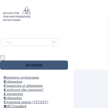
⌘K
Søg
INFOMØDE
Registreret psykoterapeut
r
Uddannelsen
u
Finansiering af uddannelsen
f
Certificeret eller registreret?
c
Litteraturliste
l
Uddannelser
u
Terapeutisk tapping (TFT/EFT)
t
METAsundhed
m