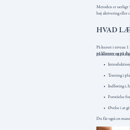
Metoden er særligt v
høj aktivering elle
HVAD LÆ
På kurset i niveau 
på klienter og på dig 
Introduktion 
Træning i pla
Indføring i, 
Forståelse fo
Øvelse i at 
Du får også en manua