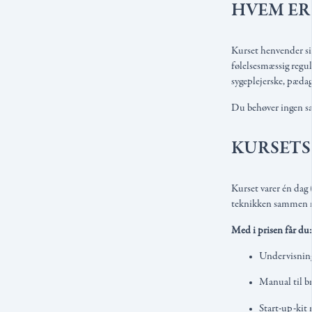
HVEM ER
Kurset henvender sig
følelsesmæssig regul
sygeplejerske, pædag
Du behøver ingen sær
KURSETS
Kurset varer én dag 
teknikken sammen m
Med i prisen får du:
Undervisning
Manual til b
Start-up-kit