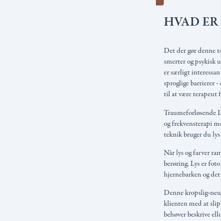
HVAD ER
Det der gør denne tek
smerter og psykisk 
er særligt interessan
sproglige barrierer -
til at være terapeut f
Traumeforløsende Ly
og frekvensterapi m
teknik bruger du lys
Når lys og farver r
berøring. Lys er fot
hjernebarken og det
Denne kropslig‑neuro
klienten med at slip
behøver beskrive ell