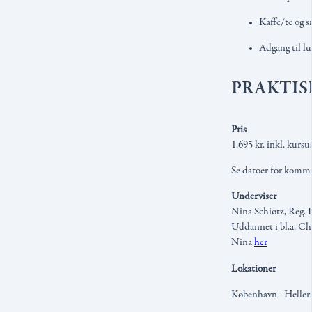
Kaffe/te og s
Adgang til l
PRAKTIS
Pris
1.695 kr. inkl. kursu
Se datoer for komm
Underviser
Nina Schiøtz, Reg.
Uddannet i bl.a. Ch
Nina
her
Lokationer
København - Helleru