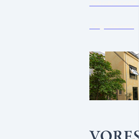
TRANSBIOLOGISK
1-årig uddannelse
VORES