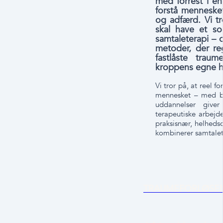
med forrest i en
forstå mennesket
og adfærd. Vi tr
skal have et so
samtaleterapi –
metoder, der reg
fastlåste trau
kroppens egne h
Vi tror på, at reel f
mennesket – med båd
uddannelser giver
terapeutiske arbejd
praksisnær, helhedso
kombinerer samtalet
TRAUMEFORLØSEN