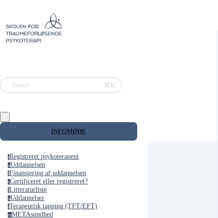
⌘K
Search
INFOMØDE
Registreret psykoterapeut
r
Uddannelsen
u
Finansiering af uddannelsen
f
Certificeret eller registreret?
c
Litteraturliste
l
Uddannelser
u
Terapeutisk tapping (TFT/EFT)
t
METAsundhed
m