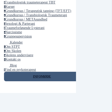
Transbiologisk traumeterapeut TBT
t
Kurser
k
Grundkursus | Terapeutisk tapping (TFT/EFT)
g
Grundkursus | Transbiologisk Traumeterapi
g
Grundkursus | METAsundhed
g
Sexologi & Parterapi
s
Traumeforløsende Lysterapi
t
Narcissisme
n
Gruppesupervision
g
Kalender
Om STPT
o
Om Skolen
o
Skolens undervisere
s
Kontakt os
k
Blog
Find en psykoterapeut
f
INFOMØDE