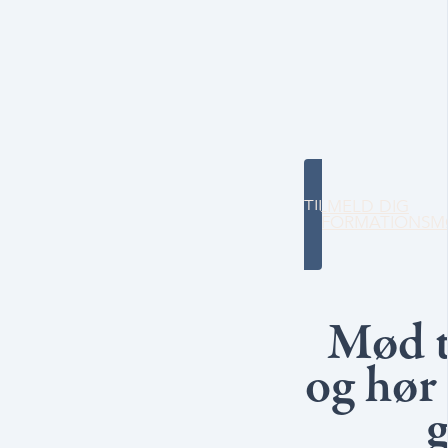
TILMELD DIG
INFORMATIONS
Mød to
og hør 