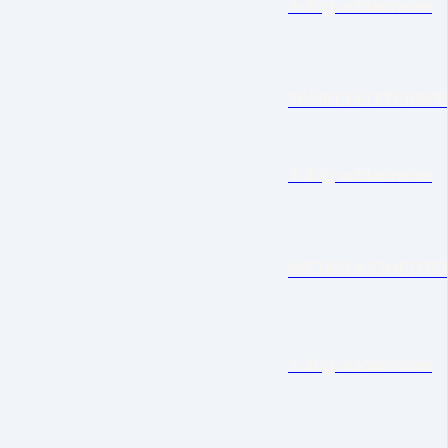
4-årig uddannelse
TANKEFELTTERAPEU
1-årig uddannelse
METASUNDHEDTE
1-årig uddannelse