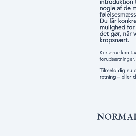
introduktion 
nogle af de m
følelsesmæssi
Du får konkre
mulighed for
det gør, når 
kropsnært.
Kurserne kan ta
forudsætninger.
Tilmeld dig nu o
retning – eller d
NORMALP