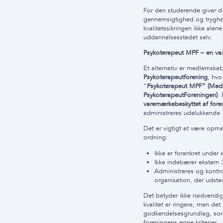
For den studerende giver de
gennemsigtighed og tryghe
kvalitetssikringen ikke alen
uddannelsesstedet selv.
Psykoterapeut MPF – en var
Et alternativ er medlemska
Psykoterapeutforening
, hvo
”
Psykoterapeut MPF” (Med
PsykoterapeutForeningen)
. 
varemærkebeskyttet af fore
administreres udelukkende i
Det er vigtigt at være op
ordning:
Ikke er forankret under
Ikke indebærer ekstern 3
Administreres og kontr
organisation, der udsted
Det betyder ikke nødvendig
kvalitet er ringere, men det
godkendelsesgrundlag, so
foreningens egne kriterier.