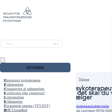
⌘K
Søg
INFOMØDE
Tilbage
Registreret psykoterapeut
r
Uddannelsen
u
Psykoterapeu
Finansiering af uddannelsen
f
– det skal du 
Certificeret eller registreret?
c
vælger
Litteraturliste
l
Uddannelser
u
Terapeutisk tapping (TFT/EFT)
Psykoterapeutuddannelse
t
METAsundhed
Linda Lauridsen
·
09/02-202
m