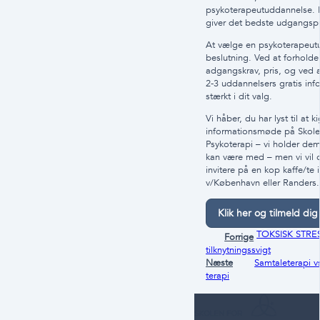
psykoterapeutuddannelse. 
giver det bedste udgangsp
At vælge en psykoterapeutu
beslutning. Ved at forholde
adgangskrav, pris, og ved 
2-3 uddannelsers gratis inf
stærkt i dit valg.
Vi håber, du har lyst til at k
informationsmøde på Skole
Psykoterapi – vi holder dem 
kan være med – men vi vil
invitere på en kop kaffe/te i
v/København eller Randers.
Klik her og tilmeld dig
TOKSISK STRESS
Forrige
tilknytningssvigt
Næste
Samtaleterapi v
terapi