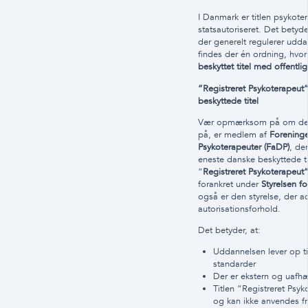
I Danmark er titlen psykote
statsautoriseret. Det betyder
der generelt regulerer udd
findes der én ordning, hvor
beskyttet titel med offentli
”Registreret Psykoterapeut
beskyttede titel
Vær opmærksom på om den 
på, er medlem af
Forening
Psykoterapeuter (FaDP)
, de
eneste danske beskyttede t
”
Registreret Psykoterapeut
forankret under
Styrelsen fo
også er den styrelse, der a
autorisationsforhold.
Det betyder, at:
Uddannelsen lever op til
standarder
Der er ekstern og uafh
Titlen “Registreret Psyk
og kan ikke anvendes fri