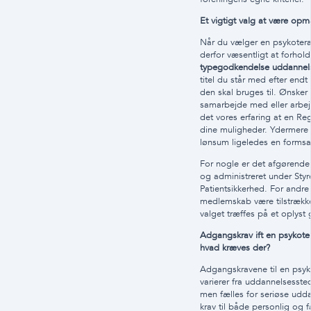
Et vigtigt valg at være o
Når du vælger en psykoter
derfor væsentligt at forholde
typegodkendelse uddannels
titel du står med efter end
den skal bruges til. Ønsker
samarbejde med eller arbejd
det vores erfaring at en Re
dine muligheder. Ydermere
lønsum ligeledes en formsa
For nogle er det afgørende, 
og administreret under Styr
Patientsikkerhed. For andre
medlemskab være tilstrækkel
valget træffes på et oplyst
Adgangskrav ift en psykot
hvad kræves der?
Adgangskravene til en psy
varierer fra uddannelsesste
men fælles for seriøse uddan
krav til både personlig og 