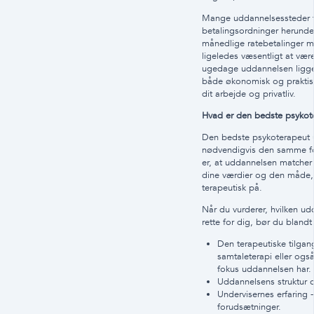
Mange uddannelsessteder ti
betalingsordninger herunde
månedlige ratebetalinger mv
ligeledes væsentligt at væ
ugedage uddannelsen ligger
både økonomisk og prakti
dit arbejde og privatliv.
Hvad er den bedste psykot
Den bedste psykoterapeut 
nødvendigvis den samme fo
er, at uddannelsen matcher 
dine værdier og den måde, 
terapeutisk på.
Når du vurderer, hvilken ud
rette for dig, bør du blandt
Den terapeutiske tilgan
samtaleterapi eller ogs
fokus uddannelsen har.
Uddannelsens struktur 
Undervisernes erfaring 
forudsætninger.