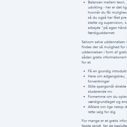
Balancen mellem teori, 
udvikling - her er det li
hvornår du får mulighed 
så du også har fået pra
støtte og supervision, så
arbejde "på egen hånd"
færdiguddannet.
Selvom selve uddannelsen e
findes der så mulighed for a
uddannelsen i form af grati
sådan gratis informationsm
for at:
Få en grundig introdukt
Høre om adgangskrav, 
forventninger
Stille spørgsmål direkte 
studerende mv
Fornemme om du oplev
værdigrundlaget og en
Afklare om lige netop 
rette valg for dig
For mange er et gratis info
første skridt, før de beslutt