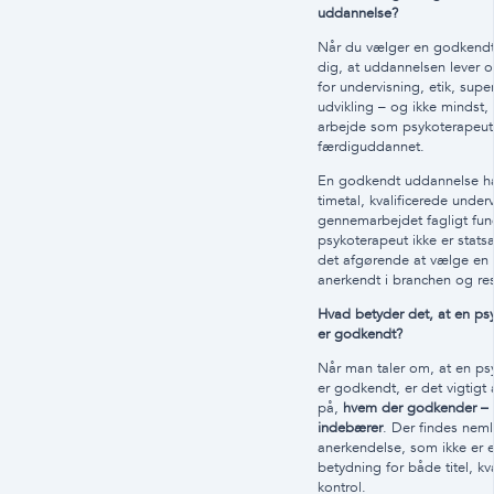
uddannelse?
Når du vælger en godkendt 
dig, at uddannelsen lever op
for undervisning, etik, supe
udvikling – og ikke mindst, h
arbejde som psykoterapeut,
færdiguddannet.
En godkendt uddannelse ha
timetal, kvalificerede under
gennemarbejdet fagligt fun
psykoterapeut ikke er statsa
det afgørende at vælge en 
anerkendt i branchen og res
Hvad betyder det, at en p
er godkendt?
Når man taler om, at en p
er godkendt, er det vigti
på,
hvem der godkender –
indebærer
. Der findes neml
anerkendelse, som ikke er 
betydning for både titel, kv
kontrol.