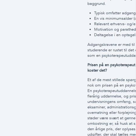
baggrund.
Typisk omfatter adgang
En vis minimumsalder (o
Relevant erhvervs- og/ell
Motivation og parathed 
Deltagelse i en optage
Adgangskravene er med til a
studerende er rustet til de
som en psykoterapeutuddan
Prisen på en psykoterapeu
koster det?
Et af de mest stillede spørg
nok om prisen på en psyko
En psykoterapeutuddannels
flerårig uddannelse, og pri
undervisningens omfang, su
eksaminer, administrationsg
overnatning eller forplejni
steder være svært at genne
omkostning er, så husk at sp
den årlige pris, der oplyse
udgifter, der skal tælles me