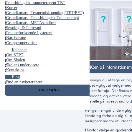
Transbiologisk traumeterapeut TBT
t
Kurser
k
Grundkursus | Terapeutisk tapping (TFT/EFT)
g
Grundkursus | Transbiologisk Traumeterapi
g
Grundkursus | METAsundhed
g
Sexologi & Parterapi
s
Traumeforløsende Lysterapi
t
Narcissisme
n
Gruppesupervision
g
Kalender
Om STPT
o
Om Skolen
o
Skolens undervisere
s
Kom på informations
Kontakt os
k
Blog
Overvejer du at tage en ps
Find en psykoterapeut
f
er det vigtigt at vælge me
INFOMØDE
kvalitet for øje. Der findes
markedet, og det kan være
forskelle på niveau, indhold,
Her gennemgår vi de vigtig
kende og forholde dig til, 
mulighederne for at uddanne
Hvorfor vælge en godkendt