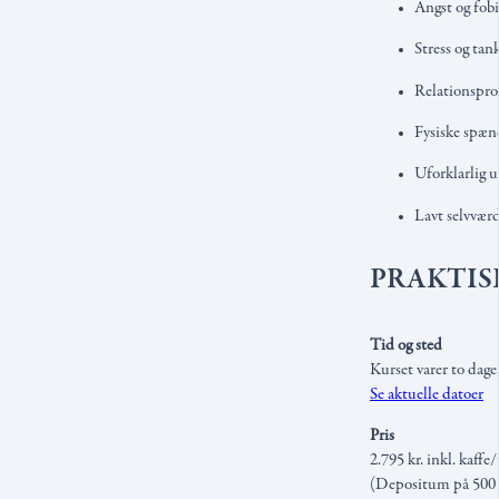
Angst og fobi
Stress og ta
Relationspro
Fysiske spæn
Uforklarlig u
Lavt selvvær
PRAKTIS
Tid og sted
Kurset varer to dage
Se aktuelle datoer
Pris
2.795 kr. inkl. kaffe
(Depositum på 500 k