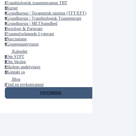
Transbiologisk traumeterapeut TBT
t
Kurser
k
Grundkursus | Terapeutisk tapping (TFT/EFT)
g
Grundkursus | Transbiologisk Traumeterapi
g
Grundkursus | METAsundhed
g
Sexologi & Parterapi
s
Traumeforløsende Lysterapi
t
Narcissisme
n
Gruppesupervision
g
Kalender
Om STPT
o
Om Skolen
o
Skolens undervisere
s
Kontakt os
k
Blog
Find en psykoterapeut
f
INFOMØDE