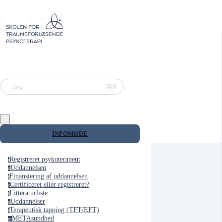
⌘K
Søg
INFOMØDE
Registreret psykoterapeut
r
Uddannelsen
u
Finansiering af uddannelsen
f
Certificeret eller registreret?
c
Litteraturliste
l
Uddannelser
u
Terapeutisk tapping (TFT/EFT)
t
METAsundhed
m