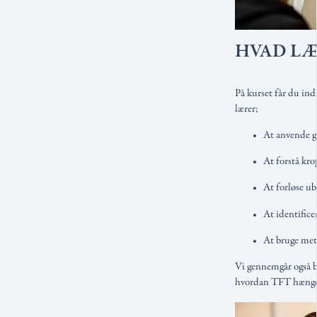
HVAD LÆ
På kurset får du in
lærer;
At anvende g
At forstå kro
At forløse u
At identifice
At bruge meto
Vi gennemgår også 
hvordan TFT hænger