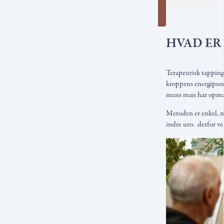
TILMELD DIG HER
HVAD ER
Terapeutisk tapping
kroppens energipunk
mens man har opmær
Metoden er enkel, me
indre uro. derfor v