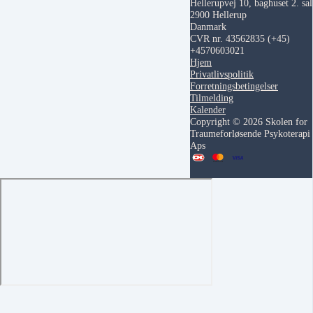
Hellerupvej 10, baghuset 2. sal
2900 Hellerup
Danmark
CVR nr. 43562835
(+45)
+4570603021
Hjem
Privatlivspolitik
Forretningsbetingelser
Tilmelding
Kalender
Copyright © 2026 Skolen for
Traumeforløsende Psykoterapi
Aps