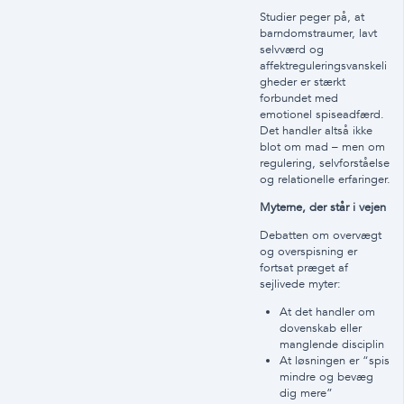
Studier peger på, at
barndomstraumer, lavt
selvværd og
affektreguleringsvanskeli
gheder er stærkt
forbundet med
emotionel spiseadfærd.
Det handler altså ikke
blot om mad – men om
regulering, selvforståelse
og relationelle erfaringer.
Myterne, der står i vejen
Debatten om overvægt
og overspisning er
fortsat præget af
sejlivede myter:
At det handler om
dovenskab eller
manglende disciplin
At løsningen er “spis
mindre og bevæg
dig mere”