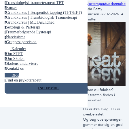
Transbiologisk traumeterapeut TBT
Psykoterapeutuddannelse
t
Kurser
k
Linda Betsy
Grundkursus | Terapeutisk tapping (TFT/EFT)
g
Lauridsen
·
26/02-2026
·
4
Grundkursus | Transbiologisk Traumeterapi
g
minutter
Grundkursus | METAsundhed
g
Sexologi & Parterapi
s
Traumeforløsende Lysterapi
t
Narcissisme
n
Gruppesupervision
g
Kalender
Om STPT
o
Om Skolen
o
Skolens undervisere
s
Kontakt os
k
Blog
Find en psykoterapeut
f
INFOMØDE
Spiser du følelser?
Når trøsten findes i
køleskabet.
Du er ikke svag. Du er
overbelastet.
Og bag overspisningen
gemmer der sig en god