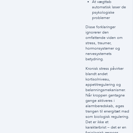
At vægttab
automatisk løser de
psykologiske
problemer
Disse forklaringer
ignorerer den
omfattende viden om
stress, traumer,
hormonsystemer og
nervesystemets
betydning.
Kronisk stress påvirker
blandt andet
kortisolniveau,
appetitregulering og
belønningsmekanismer.
Når kroppen gentagne
gange aktiveres i
alarmberedskab, øges
trangen til energitæt mad
som biologisk regulering.
Det er ikke et
karakterbrist – det er en
fysiologisk respons.