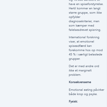
have en spiseforstyrrelse.
Hertil kommer en langt
større gruppe, som ikke
opfylder
diagnosekriterier, men
som kæmper med
følelsesdrevet spisning.
International forskning
viser, at emotionel
spiseadfærd kan
forekomme hos op mod
45 % i særligt belastede
grupper.
Det er med andre ord
ikke et marginalt
problem.
Konsekvenserne
Emotional eating påvirker
både krop og psyke.
Fysisk: