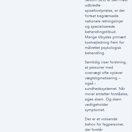
udbredte
spiseforstyrrelse, er der
fortsat begrænsede
nationale retningslinjer
og specialiserede
behandlingstilbud.
Mange tilbydes primært
kostvejledning frem for
målrettet psykologisk
behandling.
Samtidig viser forskning,
at personer med
overvægt ofte oplever
vægtstigmatisering –
også i
sundhedssystemet. Når
moral erstatter forståelse,
øges skam. Og skam
vedligeholder
symptomet.
Der er et voksende
behov for fagpersoner,
der forstår