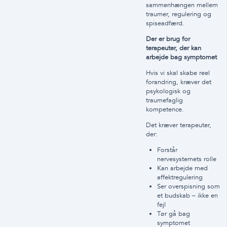
sammenhængen mellem
traumer, regulering og
spiseadfærd.
Der er brug for
terapeuter, der kan
arbejde bag symptomet
Hvis vi skal skabe reel
forandring, kræver det
psykologisk og
traumefaglig
kompetence.
Det kræver terapeuter,
der:
Forstår
nervesystemets rolle
Kan arbejde med
affektregulering
Ser overspisning som
et budskab – ikke en
fejl
Tør gå bag
symptomet