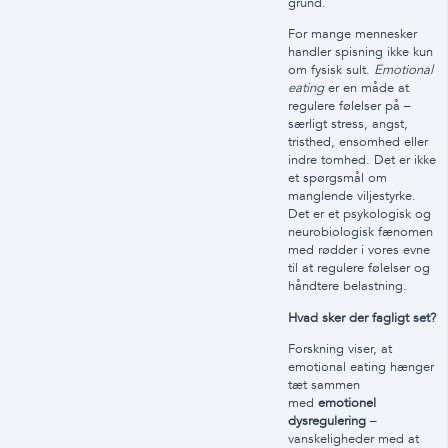
grund.
For mange mennesker
handler spisning ikke kun
om fysisk sult.
Emotional
eating
er en måde at
regulere følelser på –
særligt stress, angst,
tristhed, ensomhed eller
indre tomhed. Det er ikke
et spørgsmål om
manglende viljestyrke.
Det er et psykologisk og
neurobiologisk fænomen
med rødder i vores evne
til at regulere følelser og
håndtere belastning.
Hvad sker der fagligt set?
Forskning viser, at
emotional eating hænger
tæt sammen
med
emotionel
dysregulering
–
vanskeligheder med at