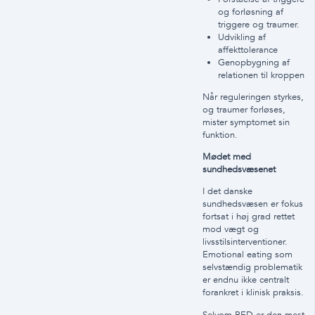
og forløsning af
triggere og traumer.
Udvikling af
affekttolerance
Genopbygning af
relationen til kroppen
Når reguleringen styrkes,
og traumer forløses,
mister symptomet sin
funktion.
Mødet med
sundhedsvæsenet
I det danske
sundhedsvæsen er fokus
fortsat i høj grad rettet
mod vægt og
livsstilsinterventioner.
Emotional eating som
selvstændig problematik
er endnu ikke centralt
forankret i klinisk praksis.
Selvom BED er den mest