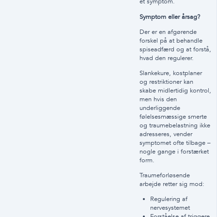
et symptom.
Symptom eller årsag?
Der er en afgørende
forskel på at behandle
spiseadfærd og at forstå,
hvad den regulerer.
Slankekure, kostplaner
og restriktioner kan
skabe midlertidig kontrol,
men hvis den
underliggende
følelsesmæssige smerte
og traumebelastning ikke
adresseres, vender
symptomet ofte tilbage –
nogle gange i forstærket
form.
Traumeforløsende
arbejde retter sig mod:
Regulering af
nervesystemet
Forståelse af triggere