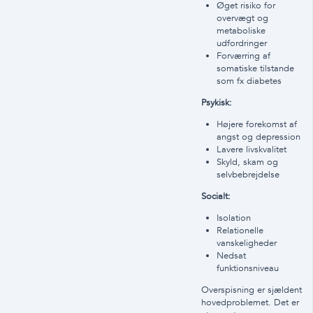
Øget risiko for
overvægt og
metaboliske
udfordringer
Forværring af
somatiske tilstande
som fx diabetes
Psykisk:
Højere forekomst af
angst og depression
Lavere livskvalitet
Skyld, skam og
selvbebrejdelse
Socialt:
Isolation
Relationelle
vanskeligheder
Nedsat
funktionsniveau
Overspisning er sjældent
hovedproblemet. Det er