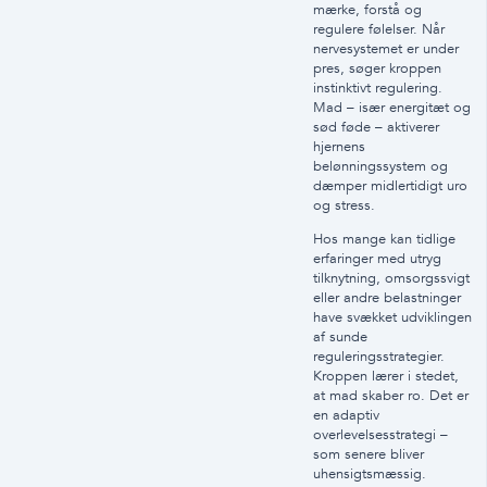
mærke, forstå og
regulere følelser. Når
nervesystemet er under
pres, søger kroppen
instinktivt regulering.
Mad – især energitæt og
sød føde – aktiverer
hjernens
belønningssystem og
dæmper midlertidigt uro
og stress.
Hos mange kan tidlige
erfaringer med utryg
tilknytning, omsorgssvigt
eller andre belastninger
have svækket udviklingen
af sunde
reguleringsstrategier.
Kroppen lærer i stedet,
at mad skaber ro. Det er
en adaptiv
overlevelsesstrategi –
som senere bliver
uhensigtsmæssig.