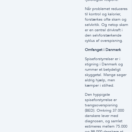
Når problemet reduceres
til kontrol og kalorier,
forstærkes ofte skam og
selvkritik. Og netop skam
er en central drivkraft i
den selvforstærkende
cyklus af overspisning.
Omfanget i Danmark
Spiseforstyrrelser er i
stigning i Danmark og
rummer et betydeligt
skyggetal. Mange søger
aldrig hjælp, men
kæmper i stilhed.
Den hyppigste
spiseforstyrrelse er
tvangsoverspisning
(BED). Omkring 37.000
danskere lever med
diagnosen, og samlet
estimeres mellem 75.000
og 98.000 danskere at