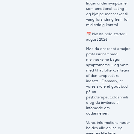
ligger under symptomer
som emotional eating –
og hjælpe mennesker til
varig forandring frem for
midlertidig kontrol.
📅 Næste hold starter i
august 2026.
Hvis du ønsker at arbejde
professionelt med
menneskerne bagom
symptomerne – og være
med til at løfte kvaliteten
af den terapeutiske
indsats i Danmark, er
vores skole et godt bud
på en
psykoterapeutuddannels
e og du inviteres til
infomøde om
uddannelsen.
Vores informationsmøder
holdes alle online og
varer en lille time.