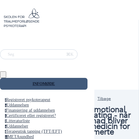
⌘K
Søg
INFOMØDE
Tilbage
Registreret psykoterapeut
r
Uddannelsen
u
Emotional
Finansiering af uddannelsen
f
eating - når
Certificeret eller registreret?
c
mad bliver
Litteraturliste
l
medicin for
Uddannelser
u
smerte
Terapeutisk tapping (TFT/EFT)
t
METAsundhed
m