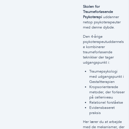
Skolen for
Traumeforløsende
Psykoterapi
uddanner
netop psykoterapeuter
med denne dybde.
Den 4-årige
psykoterapeutuddannels
e kombinerer
traumeforløsende
teknikker der tager
udgangspunkt i:
Traumepsykologi
med udgangspunkt i
Gestaltterapien
Kropsorienterede
metoder, der forløser
på celleniveau
Relationel forståelse
Evidensbaseret
praksis
Her lærer du at arbejde
med de mekanismer, der