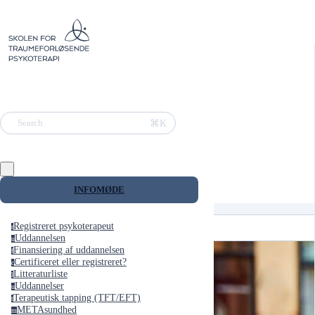
⌘K
Search
INFOMØDE
Registreret psykoterapeut
r
Uddannelsen
u
Finansiering af uddannelsen
f
Certificeret eller registreret?
c
Litteraturliste
l
Uddannelser
u
Terapeutisk tapping (TFT/EFT)
t
METAsundhed
m