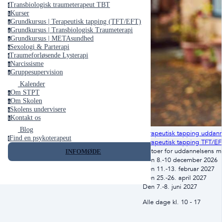
Transbiologisk traumeterapeut TBT
t
Kurser
k
Grundkursus | Terapeutisk tapping (TFT/EFT)
g
Grundkursus | Transbiologisk Traumeterapi
g
Grundkursus | METAsundhed
g
Sexologi & Parterapi
s
Traumeforløsende Lysterapi
t
Narcissisme
n
Gruppesupervision
g
Kalender
Om STPT
o
Om Skolen
o
Skolens undervisere
s
Kontakt os
k
Blog
Terapeutisk tapping uddann
Find en psykoterapeut
f
Terapeutisk tapping TFT/E
Datoer for uddannelsens m
INFOMØDE
Den 8.-10 december 2026
Den 11.-13. februar 2027
Den 25.-26. april 2027
Den 7.-8. juni 2027
Alle dage kl. 10 - 17