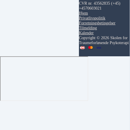
CVR nr. 43562835
(+45)
+4570603021
Hjem
Privatlivspolitik
Forretningsbetingelser
Tilmelding
Kalender
Copyright © 2026 Skolen for
Traumeforløsende Psykoterapi