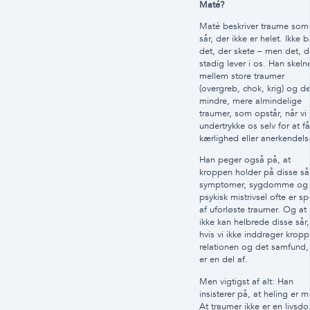
Maté?
Maté beskriver traume som
sår, der ikke er helet. Ikke b
det, der skete – men det, d
stadig lever i os. Han skeln
mellem store traumer
(overgreb, chok, krig) og d
mindre, mere almindelige
traumer, som opstår, når vi
undertrykke os selv for at få
kærlighed eller anerkendels
Han peger også på, at
kroppen holder på disse sår
symptomer, sygdomme og
psykisk mistrivsel ofte er sp
af uforløste traumer. Og at 
ikke kan helbrede disse sår,
hvis vi ikke inddrager kropp
relationen og det samfund, 
er en del af.
Men vigtigst af alt: Han
insisterer på, at heling er m
At traumer ikke er en livsd