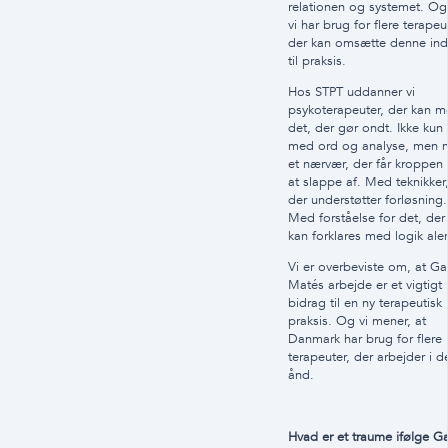
relationen og systemet. Og
vi har brug for flere terapeu
der kan omsætte denne ind
til praksis.
Hos STPT uddanner vi
psykoterapeuter, der kan 
det, der gør ondt. Ikke kun
med ord og analyse, men 
et nærvær, der får kroppen t
at slappe af. Med teknikker
der understøtter forløsning.
Med forståelse for det, der
kan forklares med logik ale
Vi er overbeviste om, at G
Matés arbejde er et vigtigt
bidrag til en ny terapeutisk
praksis. Og vi mener, at
Danmark har brug for flere
terapeuter, der arbejder i d
ånd.
Hvad er et traume ifølge G