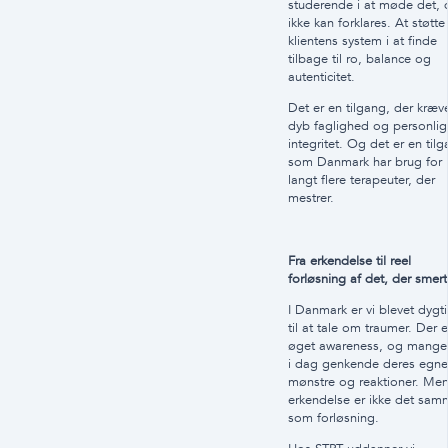
studerende i at møde det, 
ikke kan forklares. At støtte
klientens system i at finde
tilbage til ro, balance og
autenticitet.
Det er en tilgang, der kræv
dyb faglighed og personlig
integritet. Og det er en tilg
som Danmark har brug for
langt flere terapeuter, der
mestrer.
Fra erkendelse til reel
forløsning af det, der smert
I Danmark er vi blevet dygt
til at tale om traumer. Der e
øget awareness, og mange
i dag genkende deres egne
mønstre og reaktioner. Me
erkendelse er ikke det sam
som forløsning.