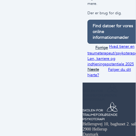
mere.
Der er brug for dig.
Find datoer for vores
online
informationsmøder
Hvad tjener en
Forrige
traumeterapeut/psykoterap
Løn, karriere og
indtjeningspotentiale 2025
Næste
Følger du dit
hjerte?
Hellerupvej 10, baghuset 2. sal
2900 Hellerup
Danmark