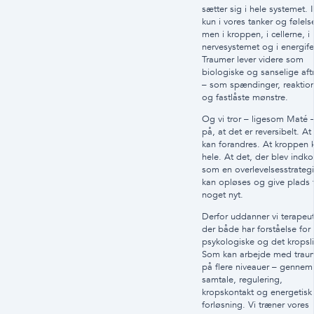
sætter sig i hele systemet. 
kun i vores tanker og følelse
men i kroppen, i cellerne, i
nervesystemet og i energifel
Traumer lever videre som
biologiske og sanselige aft
– som spændinger, reaktio
og fastlåste mønstre.
Og vi tror – ligesom Maté 
på, at det er reversibelt. At
kan forandres. At kroppen 
hele. At det, der blev indk
som en overlevelsesstrategi
kan opløses og give plads t
noget nyt.
Derfor uddanner vi terapeut
der både har forståelse for
psykologiske og det kropsl
Som kan arbejde med trau
på flere niveauer – gennem
samtale, regulering,
kropskontakt og energetisk
forløsning. Vi træner vores