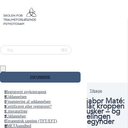
⌘K
Søg
INFOMØDE
Tilbage
Registreret psykoterapeut
r
Uddannelsen
u
Gabor Maté:
Finansiering af uddannelsen
f
Når kroppen
Certificeret eller registreret?
c
husker – og
Litteraturliste
l
helingen
Uddannelser
u
begynder
Terapeutisk tapping (TFT/EFT)
t
METAsundhed
m