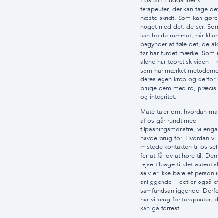
Hos STPT uddanner vi
terapeuter, der kan tage de
næste skridt. Som kan gøre
noget med det, de ser. So
kan holde rummet, når klie
begynder at føle det, de al
før har turdet mærke. Som 
alene har teoretisk viden –
som har mærket metoderne
deres egen krop og derfor 
bruge dem med ro, præcis
og integritet.
Maté taler om, hvordan m
af os går rundt med
tilpasningsmønstre, vi eng
havde brug for. Hvordan vi
mistede kontakten til os sel
for at få lov at høre til. Den
rejse tilbage til det autentis
selv er ikke bare et personli
anliggende – det er også e
samfundsanliggende. Derfo
har vi brug for terapeuter, d
kan gå forrest.