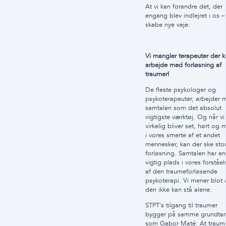
At vi kan forandre det, der
engang blev indlejret i os 
skabe nye veje.
Vi mangler terapeuter der 
arbejde med forløsning af
traumer!
De fleste psykologer og
psykoterapeuter, arbejder 
samtalen som det absolut
vigtigste værktøj. Og når vi
virkelig bliver set, hørt og 
i vores smerte af et andet
mennesker, kan der ske sto
forløsning. Samtalen har en
vigtig plads i vores forståel
af den traumeforløsende
psykoterapi. Vi mener blot 
den ikke kan stå alene.
STPT's tilgang til traumer
bygger på samme grundta
som Gabor Maté: At traum