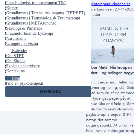
Transbiologisk traumeterapeut TBT
Psykoterapeutuddannelse
t
Kurser
k
Linda Lauridsen
·
27/11-202
Grundkursus | Terapeutisk tapping (TFT/EFT)
g
minutter
Grundkursus | Transbiologisk Traumeterapi
g
Grundkursus | METAsundhed
g
Sexologi & Parterapi
s
Traumeforløsende Lysterapi
t
Narcissisme
n
Gruppesupervision
g
Kalender
Om STPT
o
Om Skolen
o
Skolens undervisere
s
Gabor Maté: Når kroppen
Kontakt os
k
husker – og helingen begy
Blog
Når vi træder ind i feltet for
Find en psykoterapeut
f
traumer og heling, står Ga
INFOMØDE
Maté som én af de stemme
der tydeligst peger på, at
lidelse ikke er tilfældig. So
skole for traumeforløsende
psykoterapi arbejder STPT
netop det samme
udgangspunkt: At vi kun ka
hele, hvis vi inddrager kro