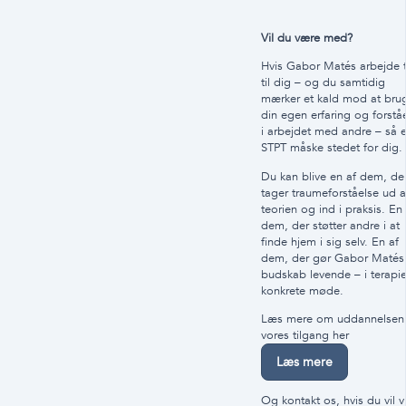
Vil du være med?
Hvis Gabor Matés arbejde t
til dig – og du samtidig
mærker et kald mod at bru
din egen erfaring og forstå
i arbejdet med andre – så e
STPT måske stedet for dig.
Du kan blive en af dem, de
tager traumeforståelse ud a
teorien og ind i praksis. En 
dem, der støtter andre i at
finde hjem i sig selv. En af
dem, der gør Gabor Matés
budskab levende – i terapi
konkrete møde.
Læs mere om uddannelsen
vores tilgang her
Læs mere
Og kontakt os, hvis du vil v