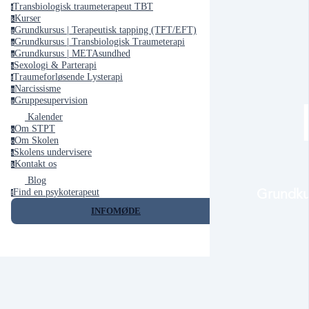
Transbiologisk traumeterapeut TBT
t
Kurser
k
Grundkursus | Terapeutisk tapping (TFT/EFT)
g
Grundkursus | Transbiologisk Traumeterapi
g
Grundkursus | METAsundhed
g
Sexologi & Parterapi
s
E
Traumeforløsende Lysterapi
t
Narcissisme
n
Gruppesupervision
g
Kalender
Om STPT
o
Om Skolen
o
Skolens undervisere
s
Kontakt os
k
Blog
Grundku
Find en psykoterapeut
f
INFOMØDE