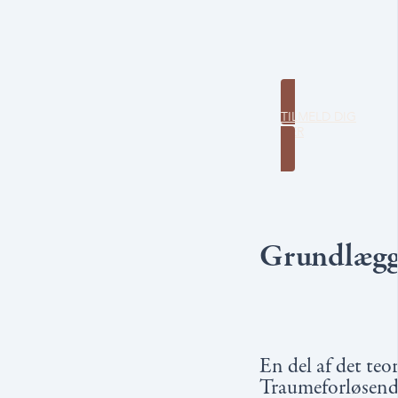
TILMELD DIG
HER
Grundlægge
En del af det te
Traumeforløsende 