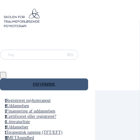
⌘K
Søg
INFOMØDE
Registreret psykoterapeut
r
Uddannelsen
u
Finansiering af uddannelsen
f
Certificeret eller registreret?
c
Litteraturliste
l
Uddannelser
u
Terapeutisk tapping (TFT/EFT)
t
METAsundhed
m